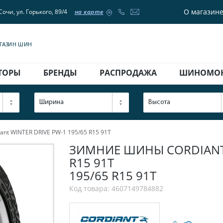
О магазин
Сочи, ул. Горького, 89/4
на карте
АГАЗИН ШИН
ТОРЫ
БРЕНДЫ
РАСПРОДАЖА
ШИНОМО
Ширина
Высота
nt WINTER DRIVE PW-1 195/65 R15 91T
ЗИМНИЕ ШИНЫ CORDIANT W
R15 91T
195/65 R15 91T
Код товара: 4607149784882