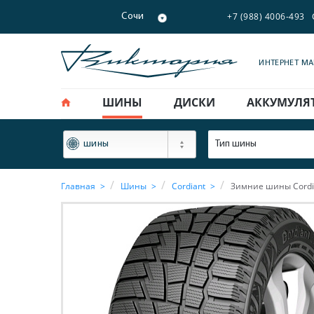
+7 (988) 4006-493
Сочи
ИНТЕРНЕТ М
ШИНЫ
ДИСКИ
АККУМУЛЯ
ФИЛЬТР
Тип шины
шины
Главная
Шины
Cordiant
Зимние шины Cordia