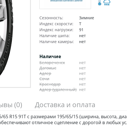
Сезонность:
Зимние
Индекс скорости:
T
Индекс нагрузки:
91
Наличие шипа:
нет
Наличие камеры:
нет
Наличие
Белореченск
нет
Дагомыс
нет
Адлер
нет
Сочи
нет
Краснодар
нет
Адлер (удаленный)
нет
зывы
(0)
Доставка и оплата
/65 R15 91T с размерами 195/65/15 (ширина, высота, ди
беспечивают отличное сцепление с дорогой в любых ус