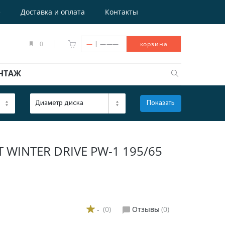
е
Доставка и оплата
Контакты
|
0
—
———
корзина
НТАЖ
Диаметр диска
Показать
ОТКРЫТЬ
INTER DRIVE PW-1 195/65
-
(0)
Отзывы
(0)