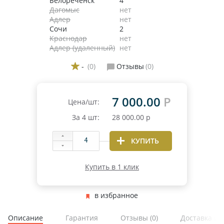
Белореченск
4
Дагомыс
нет
Адлер
нет
Сочи
2
Краснодар
нет
Адлер (удаленный)
нет
-
(0)
Отзывы
(0)
7 000.00
Р
Цена/шт:
За
4
шт:
28 000.00
р
КУПИТЬ
Купить в 1 клик
в избранное
Описание
Гарантия
Отзывы
(0)
Доставка и 