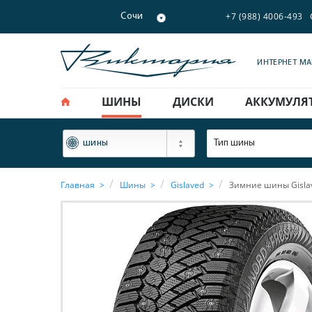
+7 (988) 4006-493
Сочи
ИНТЕРНЕТ М
ШИНЫ
ДИСКИ
АККУМУЛЯ
ФИЛЬТР
Тип шины
шины
Главная
Шины
Gislaved
Зимние шины Gislave