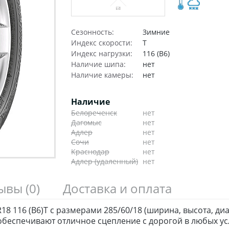
Сезонность:
Зимние
Индекс скорости:
T
Индекс нагрузки:
116 (B6)
Наличие шипа:
нет
Наличие камеры:
нет
Наличие
Белореченск
нет
Дагомыс
нет
Адлер
нет
Сочи
нет
Краснодар
нет
Адлер (удаленный)
нет
зывы
(0)
Доставка и оплата
R18 116 (B6)T с размерами 285/60/18 (ширина, высота, д
беспечивают отличное сцепление с дорогой в любых ус