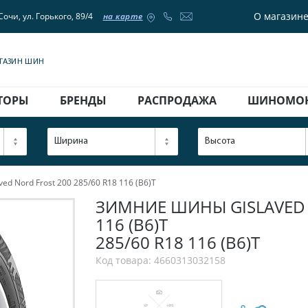
О магазин
Сочи, ул. Горького, 89/4
на карте
АГАЗИН ШИН
ТОРЫ
БРЕНДЫ
РАСПРОДАЖА
ШИНОМО
Ширина
Высота
d Nord Frost 200 285/60 R18 116 (B6)T
ЗИМНИЕ ШИНЫ GISLAVED N
116 (B6)T
285/60 R18 116 (B6)T
Код товара: 4660313032158