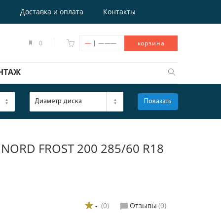
е
Доставка и оплата
Контакты
|
0
—
———
корзина
НТАЖ
Диаметр диска
Показать
ОТКРЫТЬ
ORD FROST 200 285/60 R18
-
(0)
Отзывы
(0)