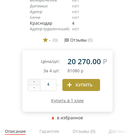
Белореченск
нет
Дагомыс
нет
Адлер
нет
Сочи
нет
Краснодар
4
Адлер (удаленный)
нет
-
(0)
Отзывы
(0)
20 270.00
Р
Цена/шт:
За
4
шт:
81080
р
КУПИТЬ
Купить в 1 клик
в избранное
Описание
Гарантия
Отзывы
(0)
Доставка и 