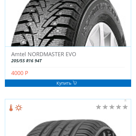
ДЛЯ ГРУЗОВЫХ АВТО
ДЛЯ ЛЕГКОВЫХ АВТО
ШИНЫ
ДИСКИ
Amtel NORDMASTER EVO
АККУМУЛЯТОРЫ
205/55 R16 94T
4000 Р
Купить