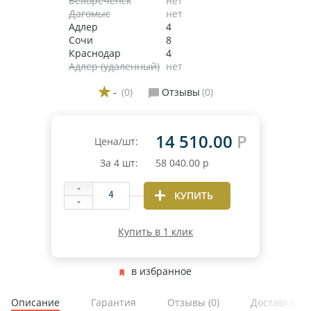
Белореченск
нет
Дагомыс
нет
Адлер
4
Сочи
8
Краснодар
4
Адлер (удаленный)
нет
-
(0)
Отзывы
(0)
14 510.00
Р
Цена/шт:
За
4
шт:
58 040.00
р
КУПИТЬ
Купить в 1 клик
в избранное
Описание
Гарантия
Отзывы
(0)
Доставка и 