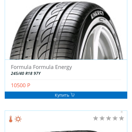
ЗИМНИЕ
Formula Formula Energy
ЛЕТНИЕ
245/40 R18 97Y
ВСЕСЕЗОННЫЕ
10500 Р
ДЛЯ ГРУЗОВЫХ АВТО
ДЛЯ СПЕЦТЕХНИКИ
Купить
ЛИТЫЕ
ШТАМПОВАНЫЕ
ДЛЯ ГРУЗОВЫХ АВТО