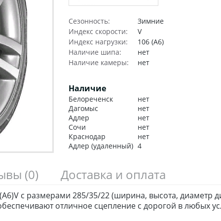
Сезонность:
Зимние
Индекс скорости:
V
Индекс нагрузки:
106 (A6)
Наличие шипа:
нет
Наличие камеры:
нет
Наличие
Белореченск
нет
Дагомыс
нет
Адлер
нет
Сочи
нет
Краснодар
нет
Адлер (удаленный)
4
зывы
(0)
Доставка и оплата
6)V с размерами 285/35/22 (ширина, высота, диаметр д
беспечивают отличное сцепление с дорогой в любых ус