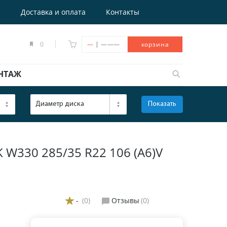
е
Доставка и оплата
Контакты
|
0
—
———
корзина
НТАЖ
Диаметр диска
Показать
ОТКРЫТЬ
30 285/35 R22 106 (A6)V
-
(0)
Отзывы
(0)