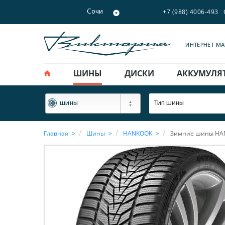
+7 (988) 4006-493
Сочи
ИНТЕРНЕТ М
ШИНЫ
ДИСКИ
АККУМУЛЯ
ФИЛЬТР
Тип шины
шины
Главная
Шины
HANKOOK
Зимние шины HANK