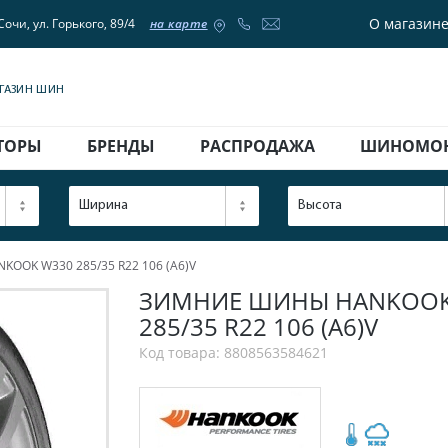
О магазин
Сочи, ул. Горького, 89/4
на карте
АГАЗИН ШИН
ТОРЫ
БРЕНДЫ
РАСПРОДАЖА
ШИНОМО
Ширина
Высота
OOK W330 285/35 R22 106 (A6)V
ЗИМНИЕ ШИНЫ HANKOOK W3
285/35 R22 106 (A6)V
Код товара: 8808563584621