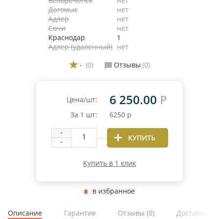
Белореченск
нет
Дагомыс
нет
Адлер
нет
Сочи
нет
Краснодар
1
Адлер (удаленный)
нет
-
(0)
Отзывы
(0)
6 250.00
Р
Цена/шт:
За
1
шт:
6250
р
КУПИТЬ
Купить в 1 клик
в избранное
Описание
Гарантия
Отзывы
(0)
Доставка и 