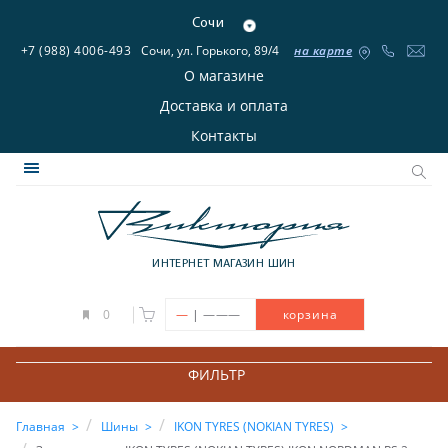
Сочи
+7 (988) 4006-493
Сочи, ул. Горького, 89/4
на карте
О магазине
Доставка и оплата
Контакты
ИНТЕРНЕТ МАГАЗИН ШИН
|
0
—
———
корзина
ФИЛЬТР
Главная
Шины
IKON TYRES (NOKIAN TYRES)