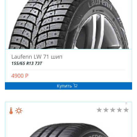
Laufenn LW 71 шип
ЗИМНИЕ
155/65 R13 73T
ЛЕТНИЕ
ВСЕСЕЗОННЫЕ
4900 Р
ДЛЯ ГРУЗОВЫХ АВТО
Купить
ДЛЯ СПЕЦТЕХНИКИ
ЛИТЫЕ
ШТАМПОВАНЫЕ
ДЛЯ ГРУЗОВЫХ АВТО