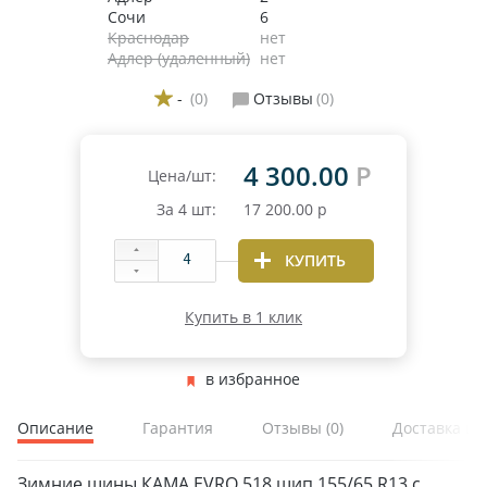
Сочи
6
Краснодар
нет
Адлер (удаленный)
нет
-
(0)
Отзывы
(0)
4 300.00
Р
Цена/шт:
За
4
шт:
17 200.00
р
КУПИТЬ
Купить в 1 клик
в избранное
Описание
Гарантия
Отзывы
(0)
Доставка и 
Зимние шины КАМА EVRO 518 шип 155/65 R13 с