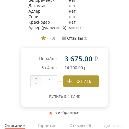
Белореченск
нет
Дагомыс
нет
Адлер
нет
Сочи
нет
Краснодар
нет
Адлер (удаленный)
много
-
(0)
Отзывы
(0)
3 675.00
Р
Цена/шт:
За
4
шт:
14 700.00
р
КУПИТЬ
Купить в 1 клик
в избранное
Описание
Гарантия
Отзывы
(0)
Доставка и 