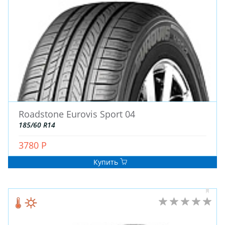
ЗИМНИЕ
Roadstone Eurovis Sport 04
ЛЕТНИЕ
185/60 R14
ВСЕСЕЗОННЫЕ
3780 Р
ДЛЯ ГРУЗОВЫХ АВТО
ДЛЯ СПЕЦТЕХНИКИ
Купить
ЛИТЫЕ
ШТАМПОВАНЫЕ
ДЛЯ ГРУЗОВЫХ АВТО