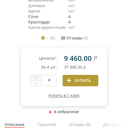
Белореченск
нет
Дагомыс
нет
Адлер
нет
Сочи
4
Краснодар
4
Адлер (удаленный)
нет
-
(0)
Отзывы
(0)
9 460.00
Р
Цена/шт:
За
4
шт:
37 840.00
р
КУПИТЬ
Купить в 1 клик
в избранное
Описание
Гарантия
Отзывы
(0)
Доставка и 