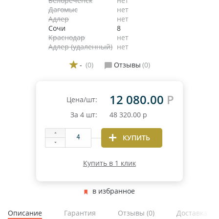
Белореченск
нет
Дагомыс
нет
Адлер
нет
Сочи
8
Краснодар
нет
Адлер (удаленный)
нет
-
(0)
Отзывы
(0)
12 080.00
Р
Цена/шт:
За
4
шт:
48 320.00
р
КУПИТЬ
Купить в 1 клик
в избранное
Описание
Гарантия
Отзывы
(0)
Доставка и 