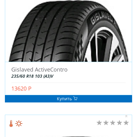
ЗИМНИЕ
Gislaved ActiveContro
ЛЕТНИЕ
235/60 R18 103 (A3)V
ВСЕСЕЗОННЫЕ
13620 Р
ДЛЯ ГРУЗОВЫХ АВТО
ДЛЯ СПЕЦТЕХНИКИ
Купить
ЛИТЫЕ
ШТАМПОВАНЫЕ
ДЛЯ ГРУЗОВЫХ АВТО