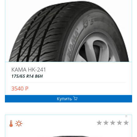
ЗИМНИЕ
КАМА HK-241
ЛЕТНИЕ
175/65 R14 86H
ВСЕСЕЗОННЫЕ
3540 Р
ДЛЯ ГРУЗОВЫХ АВТО
ДЛЯ СПЕЦТЕХНИКИ
Купить
ЛИТЫЕ
ШТАМПОВАНЫЕ
ДЛЯ ГРУЗОВЫХ АВТО