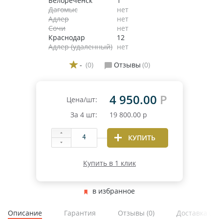
Белореченск
1
Дагомыс
нет
Адлер
нет
Сочи
нет
Краснодар
12
Адлер (удаленный)
нет
-
(0)
Отзывы
(0)
4 950.00
Р
Цена/шт:
За
4
шт:
19 800.00
р
КУПИТЬ
Купить в 1 клик
в избранное
Описание
Гарантия
Отзывы
(0)
Доставка и 