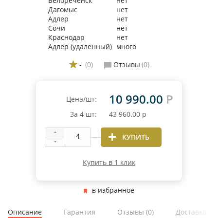
Белореченск
нет
Дагомыс
нет
Адлер
нет
Сочи
нет
Краснодар
нет
Адлер (удаленный)
много
-
(0)
Отзывы
(0)
10 990.00
Р
Цена/шт:
За
4
шт:
43 960.00
р
КУПИТЬ
Купить в 1 клик
в избранное
Описание
Гарантия
Отзывы
(0)
Доставка и 