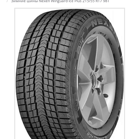
Зимние шины Nexen Winguard Ice Plus 215/55 R17 98T