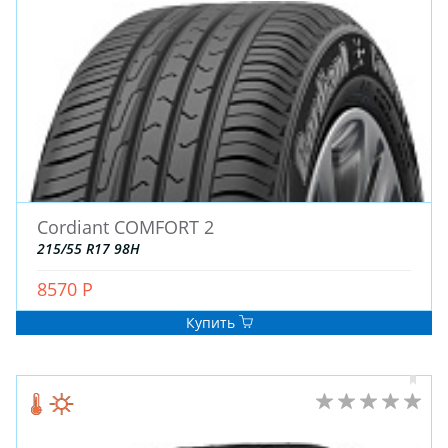
ЗИМНИЕ
Cordiant COMFORT 2
ЛЕТНИЕ
215/55 R17 98H
ВСЕСЕЗОННЫЕ
8570 Р
ДЛЯ ГРУЗОВЫХ АВТО
ДЛЯ СПЕЦТЕХНИКИ
Купить
ЛИТЫЕ
ШТАМПОВАНЫЕ
ДЛЯ ГРУЗОВЫХ АВТО