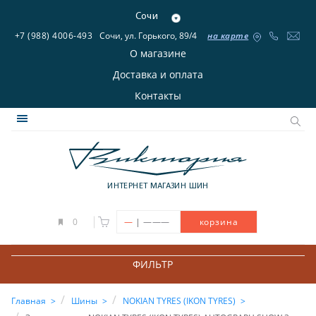
Сочи
+7 (988) 4006-493
Сочи, ул. Горького, 89/4
на карте
О магазине
Доставка и оплата
Контакты
ИНТЕРНЕТ МАГАЗИН ШИН
|
0
—
———
корзина
ФИЛЬТР
Главная
Шины
NOKIAN TYRES (IKON TYRES)