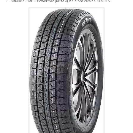
Зимние шины Powertrac (Китай) Ice X pro 205/55 R16 91S