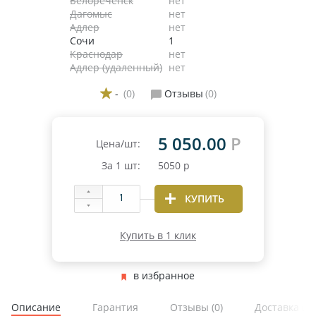
Белореченск
нет
Дагомыс
нет
Адлер
нет
Сочи
1
Краснодар
нет
Адлер (удаленный)
нет
-
(0)
Отзывы
(0)
5 050.00
Р
Цена/шт:
За
1
шт:
5050
р
КУПИТЬ
Купить в 1 клик
в избранное
Описание
Гарантия
Отзывы
(0)
Доставка и 