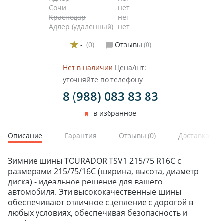
Сочи
нет
Краснодар
нет
Адлер (удаленный)
нет
-
(0)
Отзывы
(0)
Нет в наличии
Цена/шт:
уточняйте по телефону
8 (988) 083 83 83
в избранное
Описание
Гарантия
Отзывы
(0)
Доставка и 
Зимние шины TOURADOR TSV1 215/75 R16C с
размерами 215/75/16C (ширина, высота, диаметр
диска) - идеальное решение для вашего
автомобиля. Эти высококачественные шины
обеспечивают отличное сцепление с дорогой в
любых условиях, обеспечивая безопасность и