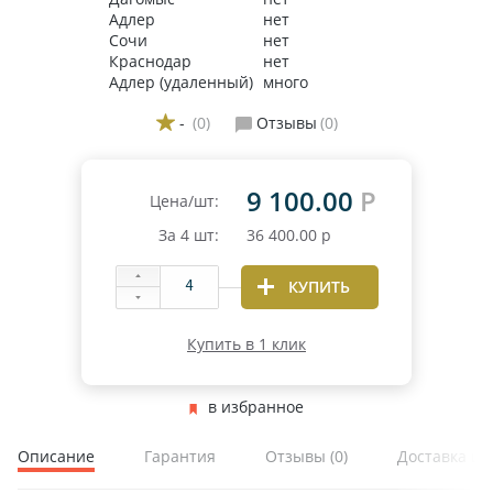
Адлер
нет
Сочи
нет
Краснодар
нет
Адлер (удаленный)
много
-
(0)
Отзывы
(0)
9 100.00
Р
Цена/шт:
За
4
шт:
36 400.00
р
КУПИТЬ
Купить в 1 клик
в избранное
Описание
Гарантия
Отзывы
(0)
Доставка и 