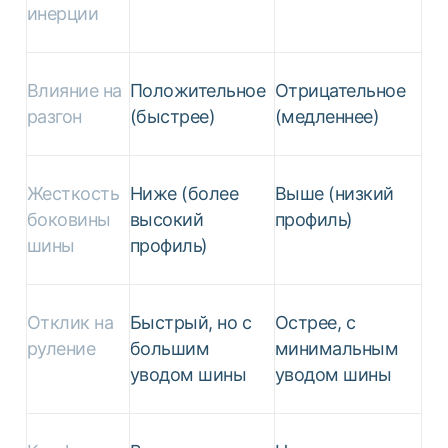
инерции
Влияние на
Положительное
Отрицательное
разгон
(быстрее)
(медленнее)
Жесткость
Ниже (более
Выше (низкий
боковины
высокий
профиль)
шины
профиль)
Отклик на
Быстрый, но с
Острее, с
руление
большим
минимальным
уводом шины
уводом шины