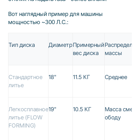
Вот наглядный пример для машины
мощностью ~300 Л.С.:
Тип диска
Диаметр
Примерный
Распределен
вес диска
массы
Стандартное
18"
11.5 КГ
Среднее
литье
Легкосплавное
19"
10.5 КГ
Масса смеще
литье (FLOW
ободу
FORMING)