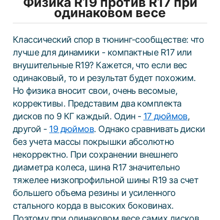
Физика R19 против R17 при
одинаковом весе
Классический спор в тюнинг-сообществе: что
лучше для динамики - компактные R17 или
внушительные R19? Кажется, что если вес
одинаковый, то и результат будет похожим.
Но физика вносит свои, очень весомые,
коррективы. Представим два комплекта
дисков по 9 КГ каждый. Один -
17 дюймов
,
другой -
19 дюймов
. Однако сравнивать диски
без учета массы покрышки абсолютно
некорректно. При сохранении внешнего
диаметра колеса, шина R17 значительно
тяжелее низкопрофильной шины R19 за счет
большего объема резины и усиленного
стального корда в высоких боковинах.
Поэтому при одинаковом весе самих дисков,