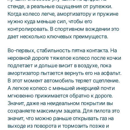
ДЛЯ ГРУЗОВЫХ АВТО
стенде, а реальные ощущения от рулежки.
Когда колесо легче, амортизатору и пружине
нужно куда меньше сил, чтобы его
ДЛЯ ГРУЗОВЫХ АВТО
контролировать. В спортивном вождении это
ДЛЯ ЛЕГКОВЫХ АВТО
дает несколько ключевых преимуществ.
ШИНЫ
Во-первых, стабильность пятна контакта. На
ДИСКИ
неровной дороге тяжелое колесо после кочки
АККУМУЛЯТОРЫ
подлетает и дольше висит в воздухе, пока
амортизатор пытается вернуть его на асфальт.
В этот момент автомобиль теряет сцепление.
А легкое колесо с меньшей инерцией почти
мгновенно прижимается обратно к дороге.
Значит, даже на неидеальном покрытии вы
сохраняете максимум зацепа. Для пилота это
значит, что можно раньше открывать газ на
выходе из поворота и тормозить позже и