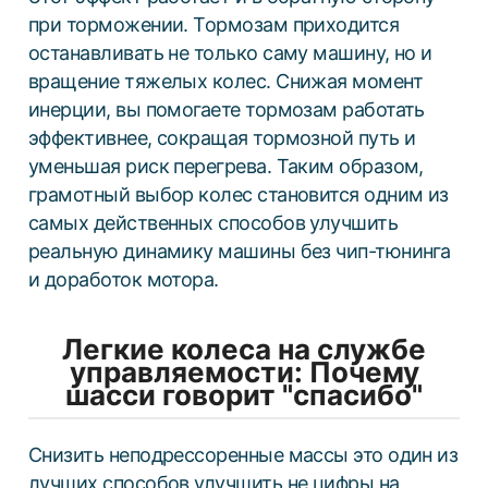
при торможении. Тормозам приходится
останавливать не только саму машину, но и
вращение тяжелых колес. Снижая момент
инерции, вы помогаете тормозам работать
эффективнее, сокращая тормозной путь и
уменьшая риск перегрева. Таким образом,
грамотный выбор колес становится одним из
самых действенных способов улучшить
ЗИМНИЕ
реальную динамику машины без чип-тюнинга
ЛЕТНИЕ
и доработок мотора.
ВСЕСЕЗОННЫЕ
ДЛЯ ГРУЗОВЫХ АВТО
Легкие колеса на службе
ДЛЯ СПЕЦТЕХНИКИ
управляемости: Почему
шасси говорит "спасибо"
ЛИТЫЕ
Снизить неподрессоренные массы это один из
ШТАМПОВАНЫЕ
лучших способов улучшить не цифры на