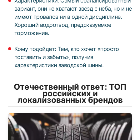
Характеристики: Самый сбалансированный
вариант, они не хватают звезд с неба, но и не
имеют провалов ни в одной дисциплине.
Хороший водоотвод, предсказуемое
торможение.
Кому подойдет: Тем, кто хочет «просто
ЗИМНИЕ
поставить и забыть», получив
ЛЕТНИЕ
характеристики заводской шины.
ВСЕСЕЗОННЫЕ
ДЛЯ ГРУЗОВЫХ АВТО
Отечественный ответ: ТОП
ДЛЯ СПЕЦТЕХНИКИ
российских и
локализованных брендов
ЛИТЫЕ
ШТАМПОВАНЫЕ
ДЛЯ ГРУЗОВЫХ АВТО