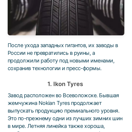
ДЛЯ ГРУЗОВЫХ АВТО
ДЛЯ ЛЕГКОВЫХ АВТО
ШИНЫ
ДИСКИ
После ухода западных гигантов, их заводы в
АККУМУЛЯТОРЫ
России не превратились в руины, а
продолжили работу под новыми именами,
сохранив технологии и пресс-формы.
1. Ikon Tyres
Завод расположен во Всеволожске. Бывшая
жемчужина Nokian Tyres продолжает
выпускать продукцию премиального уровня.
Это по-прежнему одни из лучших зимних шин
в мире. Летняя линейка также хороша,