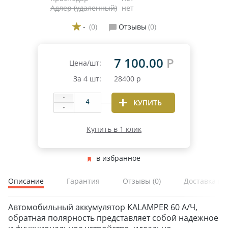
Адлер (удаленный)
нет
-
(0)
Отзывы
(0)
7 100.00
Р
Цена/шт:
За
4
шт:
28400
р
КУПИТЬ
Купить в 1 клик
в избранное
Описание
Гарантия
Отзывы
(0)
Доставка и 
Автомобильный аккумулятор KALAMPER 60 А/Ч,
обратная полярность представляет собой надежное