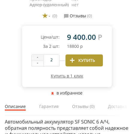
Адлер (удаленный)
нет
-
(0)
Отзывы
(0)
9 400.00
Р
Цена/шт:
За
2
шт:
18800
р
КУПИТЬ
Купить в 1 клик
в избранное
Описание
Гарантия
Отзывы
(0)
Доставка и 
Автомобильный аккумулятор SF SONIC 6 А/Ч,
обратная полярность представляет собой надежное