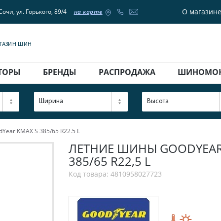
О магазин
Сочи, ул. Горького, 89/4
на карте
АГАЗИН ШИН
ТОРЫ
БРЕНДЫ
РАСПРОДАЖА
ШИНОМО
Ширина
Высота
ear KMAX S 385/65 R22.5 L
ЛЕТНИЕ ШИНЫ GOODYEAR K
385/65 R22,5 L
Код товара: 4810958027723