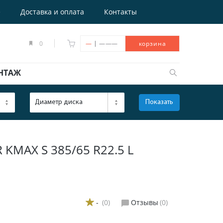
е
Доставка и оплата
Контакты
|
0
—
———
корзина
НТАЖ
Диаметр диска
Показать
ОТКРЫТЬ
MAX S 385/65 R22.5 L
-
(0)
Отзывы
(0)