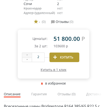
Сочи
2
Краснодар
нет
Адлер (удаленный)
нет
-
(0)
Отзывы
(0)
51 800.00
Р
Цена/шт:
За
2
шт:
103600
р
КУПИТЬ
Купить в 1 клик
в избранное
Описание
Гарантия
Отзывы
(0)
Доставка и 
Всесезонные шины Bridgestone R164 385/65 R22.5 с