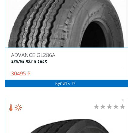
ADVANCE GL286A
ЗИМНИЕ
385/65 R22,5 164K
ЛЕТНИЕ
ВСЕСЕЗОННЫЕ
30495 Р
ДЛЯ ГРУЗОВЫХ АВТО
Купить
ДЛЯ СПЕЦТЕХНИКИ
ЛИТЫЕ
ШТАМПОВАНЫЕ
ДЛЯ ГРУЗОВЫХ АВТО