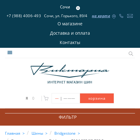
Сочи
+7 (988) 4006-493
Сочи, ул. Горького, 89/4
на карте
О магазине
Доставка и оплата
Контакты
ИНТЕРНЕТ МАГАЗИН ШИН
|
0
—
———
корзина
ФИЛЬТР
Главная
Шины
Bridgestone