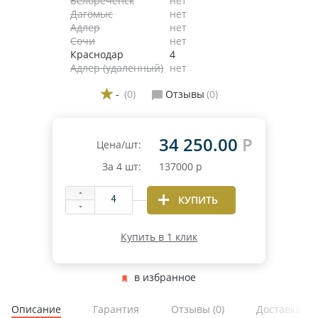
Белореченск
нет
Дагомыс
нет
Адлер
нет
Сочи
нет
Краснодар
4
Адлер (удаленный)
нет
-
(0)
Отзывы
(0)
34 250.00
Р
Цена/шт:
За
4
шт:
137000
р
КУПИТЬ
Купить в 1 клик
в избранное
Описание
Гарантия
Отзывы
(0)
Доставка и 