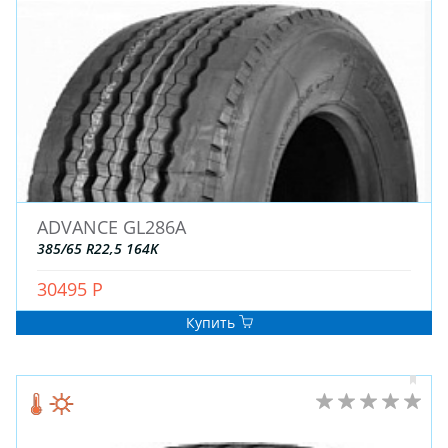
ЗИМНИЕ
ADVANCE GL286A
ЛЕТНИЕ
385/65 R22,5 164K
ВСЕСЕЗОННЫЕ
30495 Р
ДЛЯ ГРУЗОВЫХ АВТО
ДЛЯ СПЕЦТЕХНИКИ
Купить
ЛИТЫЕ
ШТАМПОВАНЫЕ
ДЛЯ ГРУЗОВЫХ АВТО