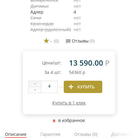
Белореченск
нет
Дагомыс
нет
Адлер
4
Сочи
нет
Краснодар
нет
Адлер (удаленный)
нет
-
(0)
Отзывы
(0)
13 590.00
Р
Цена/шт:
За
4
шт:
54360
р
КУПИТЬ
Купить в 1 клик
в избранное
Описание
Гарантия
Отзывы
(0)
Доставка и 