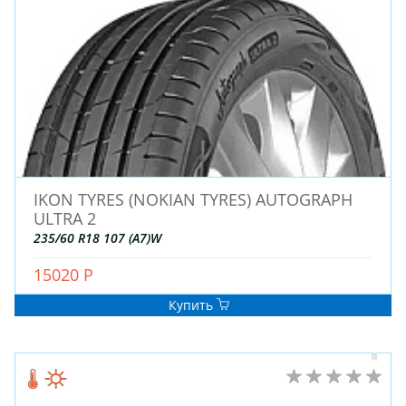
ДЛЯ ГРУЗОВЫХ АВТО
ДЛЯ ГРУЗОВЫХ АВТО
ДЛЯ ЛЕГКОВЫХ АВТО
ШИНЫ
ДИСКИ
IKON TYRES (NOKIAN TYRES) AUTOGRAPH
АККУМУЛЯТОРЫ
ULTRA 2
235/60 R18 107 (A7)W
15020 Р
Купить