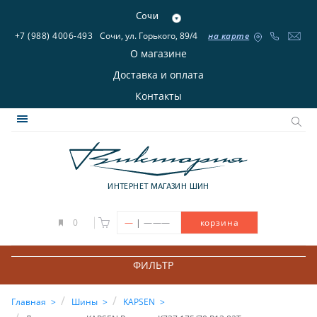
Сочи
+7 (988) 4006-493
Сочи, ул. Горького, 89/4
на карте
О магазине
Доставка и оплата
Контакты
ИНТЕРНЕТ МАГАЗИН ШИН
|
0
—
———
корзина
ФИЛЬТР
Главная
Шины
KAPSEN