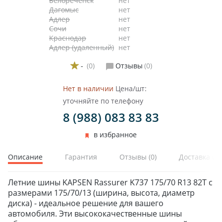
Белореченск
нет
Дагомыс
нет
Адлер
нет
Сочи
нет
Краснодар
нет
Адлер (удаленный)
нет
-
(0)
Отзывы
(0)
Нет в наличии
Цена/шт:
уточняйте по телефону
8 (988) 083 83 83
в избранное
Описание
Гарантия
Отзывы
(0)
Доставка и 
Летние шины KAPSEN Rassurer K737 175/70 R13 82T с
размерами 175/70/13 (ширина, высота, диаметр
диска) - идеальное решение для вашего
автомобиля. Эти высококачественные шины