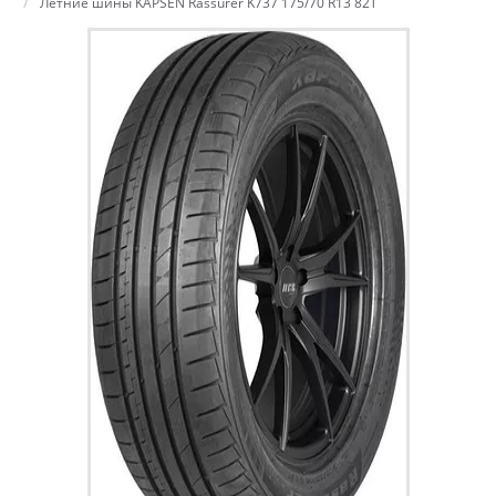
Летние шины KAPSEN Rassurer K737 175/70 R13 82T