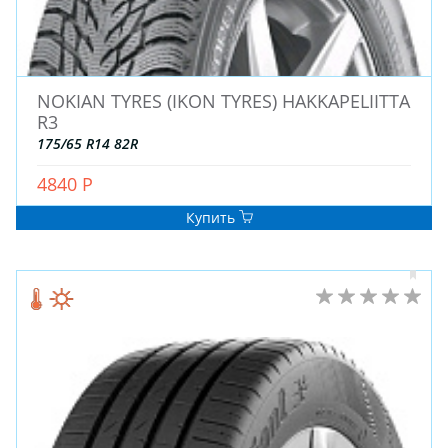
ДЛЯ ГРУЗОВЫХ АВТО
ДЛЯ ЛЕГКОВЫХ АВТО
NOKIAN TYRES (IKON TYRES) HAKKAPELIITTA
ШИНЫ
R3
ДИСКИ
175/65 R14 82R
АККУМУЛЯТОРЫ
4840 Р
Купить