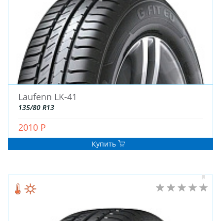
Blackhawk
Aplus (Китай)
General
Attar
OZKA
KENDA
BKT
Austone
ATLANDER
Турция
Wanda
BAREZ
OPALS
ACCELERA
Kavir Tire
ROADBUSTER
KINGBOSS
BLACK ARROW
GOODTRIP
Goform
R22
R21
R19
R17
R18
Laufenn LK-41
R20
R16
R15C
R15
R13
R14
135/80 R13
R12
R16C
R14C
R23
R13C
R12C
2010 Р
R17C
R17.5
R19.5
R508
R22.5
R26
Купить
R28
R16.5
R25
R9
R10
R24
R8
R533