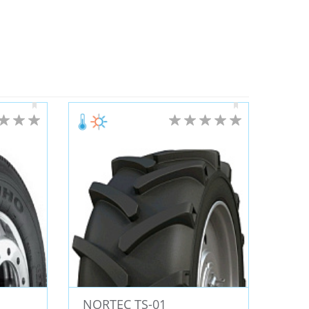
DCRUZA
TYREX (Cordiant)
arshal (Южная Корея)
ARIVO (Китай)
al (Китай)
MAZZINI
Three-A (Китай)
 (Китай)
Contyre
VOLTYRE
ARES
Formula
GOODRIDE
PACE
MAYRUN
Nankang
Vredestein
STIRE
NORTEC
Infinity
LS Wheels
Chaoyang
FRONWAY
Hunterroad
LEAO
ral
Attar
OZKA
KENDA
BKT
ER
KINGBOSS
BLACK ARROW
R14
R12
R16C
R14C
R23
R13C
4
R8
R533
NORTEC TS-01