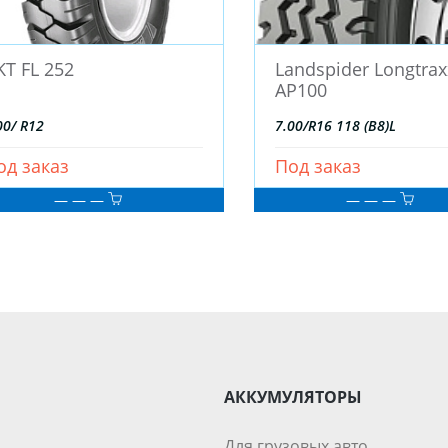
KT FL 252
Landspider Longtrax
AP100
00/ R12
7.00/R16 118 (B8)L
од заказ
Под заказ
— — —
— — —
АККУМУЛЯТОРЫ
Для грузовых авто