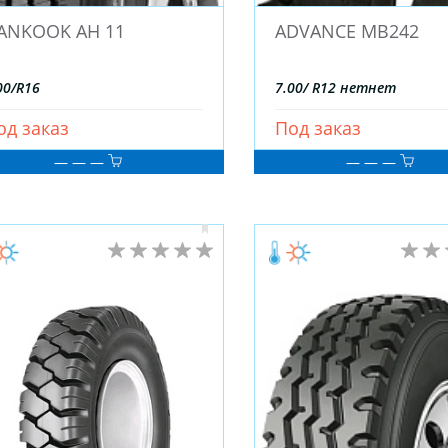
ANKOOK AH 11
ADVANCE MB242
00/R16
7.00/ R12 нетнет
од заказ
Под заказ
— — —
— — —