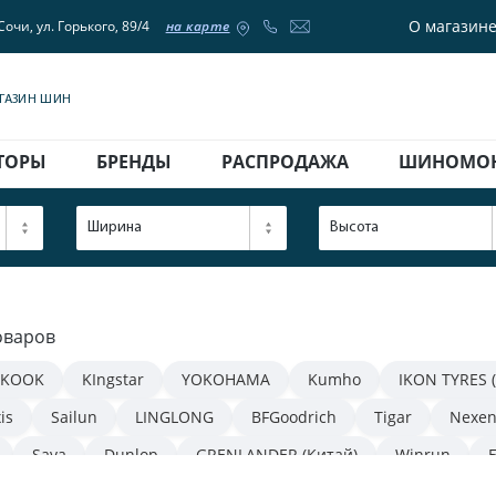
О магазин
Сочи, ул. Горького, 89/4
на карте
АГАЗИН ШИН
ТОРЫ
БРЕНДЫ
РАСПРОДАЖА
ШИНОМО
Ширина
Высота
оваров
KOOK
KIngstar
YOKOHAMA
Kumho
IKON TYRES 
is
Sailun
LINGLONG
BFGoodrich
Tigar
Nexe
Sava
Dunlop
GRENLANDER (Китай)
Winrun
NITTO
WestLake
Matador
Torque
ROSAVA