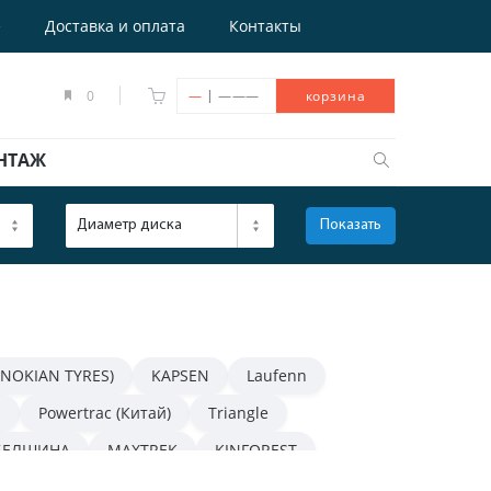
е
Доставка и оплата
Контакты
|
0
—
———
корзина
НТАЖ
Диаметр диска
Показать
ОТКРЫТЬ
(NOKIAN TYRES)
KAPSEN
Laufenn
n
Powertrac (Китай)
Triangle
БЕЛШИНА
MAXTREK
KINFOREST
NOKIAN TYRES (IKON TYRES)