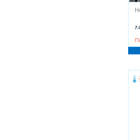
30*9.50 (
11
)
H
31*10.50 (
37
)
31*11.50 (
1
)
7.
32*11.50 (
9
)
33*10.50 (
1
)
П
33*12.50 (
10
)
35 (
2
)
80 (
1
)
135 (
9
)
145 (
27
)
155 (
192
)
165 (
93
)
175 (
596
)
185 (
1411
)
195 (
1457
)
205 (
1576
)