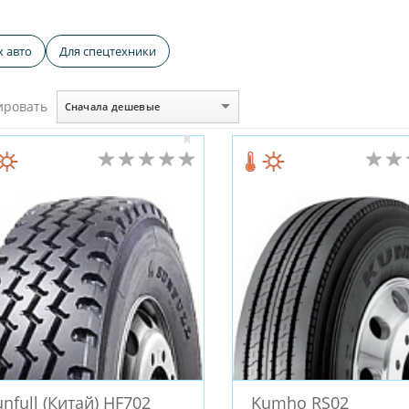
ировский шинный завод
Kormoran
Crossleader
ROA
х авто
Для спецтехники
Starmaxx (Турция)
Landsail
Cordiant Professional
M
(Китай)
Roadstone
Satoya
Sunfull (Китай)
Imperi
ировать
Сначала дешевые
erfall (Турция)
GOLDSTONE (Иран)
Duraturn
Farroad
COMFORSER
RoadX
Petlas (Турция)
Rotalla
ANT
ADVANCE
Dynamo
Deestone
WindPower
Torero
Autogreen
FOMAN
LANDROCK
Compasal
JES
Rockblade
Fortune
Sonix
BOTO
Aeolus
A (Китай)
Mileking
Blackhawk
Aplus (Китай)
Gene
BAREZ
OPALS
ACCELERA
Kavir Tire
ROADBUST
R17
R18
R20
R16
R15C
R15
R13
R22.5
R26
R28
R16.5
R25
R9
R10
R2
nfull (Китай) HF702
Kumho RS02