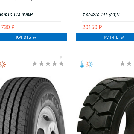
00/R16 118 (B8)M
7.00/R16 113 (B3)N
1730 Р
20150 Р
Купить
Купить