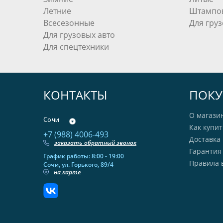
320 (
1
)
Летние
Штампо
325 (
35
)
Всесезонные
Для груз
Для грузовых авто
385 (
77
)
Для спецтехники
425 (
2
)
445 (
1
)
1220 (
1
)
КОНТАКТЫ
ПОКУ
О магази
Сочи
Как купит
+7 (988) 4006-493
Доставка 
заказать обратный звонок
Гарантия
График работы: 8:00 - 19:00
Правила 
Сочи, ул. Горького, 89/4
на карте