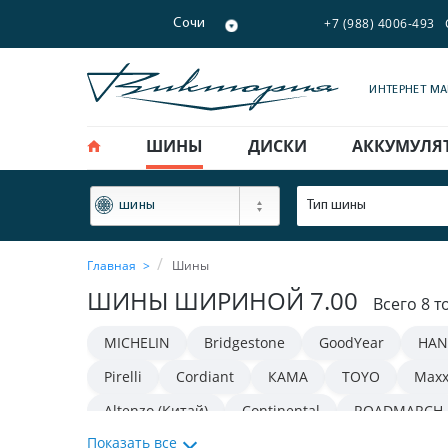
+7 (988) 4006-493
Сочи
ИНТЕРНЕТ М
ШИНЫ
ДИСКИ
АККУМУЛЯ
ФИЛЬТР
Тип шины
шины
Главная
Шины
ШИНЫ ШИРИНОЙ 7.00
Всего 8 т
MICHELIN
Bridgestone
GoodYear
HAN
Pirelli
Cordiant
КАМА
TOYO
Maxx
Altenzo (Китай)
Continental
ROADMARCH
Показать все
TRACMAX
FORCELAND
iLINK
Gislaved