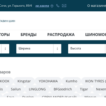
О магазин
Сочи, ул. Горького, 89/4
на карте
АГАЗИН ШИН
ТОРЫ
БРЕНДЫ
РАСПРОДАЖА
ШИНОМО
Ширина
Высота
оваров
KOOK
KIngstar
YOKOHAMA
Kumho
IKON TYRES 
is
Sailun
LINGLONG
BFGoodrich
Tigar
Nexe
Sava
Dunlop
GRENLANDER (Китай)
Winrun
NITTO
WestLake
Matador
Torque
ROSAVA