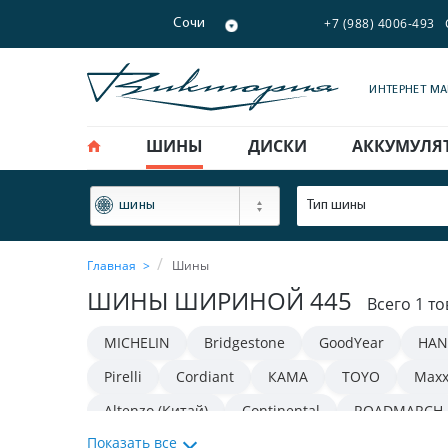
+7 (988) 4006-493
Сочи
ИНТЕРНЕТ М
ШИНЫ
ДИСКИ
АККУМУЛЯ
ФИЛЬТР
Тип шины
шины
Главная
Шины
ШИНЫ ШИРИНОЙ 445
Всего 1 т
MICHELIN
Bridgestone
GoodYear
HAN
Pirelli
Cordiant
КАМА
TOYO
Maxx
Altenzo (Китай)
Continental
ROADMARCH
Показать все
TRACMAX
FORCELAND
iLINK
Gislaved