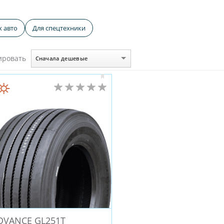
ировский шинный завод
Kormoran
Crossleader
ROA
х авто
Для спецтехники
Starmaxx (Турция)
Landsail
Cordiant Professional
M
(Китай)
Roadstone
Satoya
Sunfull (Китай)
Imperi
ировать
Сначала дешевые
erfall (Турция)
GOLDSTONE (Иран)
Duraturn
Farroad
COMFORSER
RoadX
Petlas (Турция)
Rotalla
ANT
ADVANCE
Dynamo
Deestone
WindPower
Torero
Autogreen
FOMAN
LANDROCK
Compasal
JES
Rockblade
Fortune
Sonix
BOTO
Aeolus
A (Китай)
Mileking
Blackhawk
Aplus (Китай)
Gene
BAREZ
OPALS
ACCELERA
Kavir Tire
ROADBUST
R17
R18
R20
R16
R15C
R15
R13
R22.5
R26
R28
R16.5
R25
R9
R10
R2
DVANCE GL251T