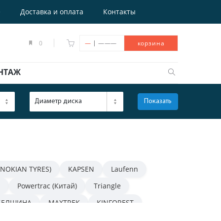
е
Доставка и оплата
Контакты
|
0
—
———
корзина
НТАЖ
Диаметр диска
Показать
ОТКРЫТЬ
(NOKIAN TYRES)
KAPSEN
Laufenn
n
Powertrac (Китай)
Triangle
БЕЛШИНА
MAXTREK
KINFOREST
NOKIAN TYRES (IKON TYRES)