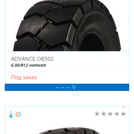
Blackhawk
Aplus (Китай)
General
Attar
OZKA
KENDA
BKT
Austone
ATLANDER
Турция
Wanda
BAREZ
OPALS
ACCELERA
Kavir Tire
ROADBUSTER
KINGBOSS
BLACK ARROW
GOODTRIP
Goform
R22
R21
R19
R17
R18
ADVANCE OB502
R20
R16
R15C
R15
R13
R14
6.00/R12 нетнет
R12
R16C
R14C
R23
R13C
R12C
Под заказ
R17C
R17.5
R19.5
R508
R22.5
R26
— — —
R28
R16.5
R25
R9
R10
R24
R8
R533