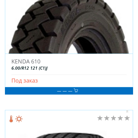
ЗИМНИЕ
ЛЕТНИЕ
ВСЕСЕЗОННЫЕ
ДЛЯ ГРУЗОВЫХ АВТО
ДЛЯ СПЕЦТЕХНИКИ
ЛИТЫЕ
KENDA 610
ШТАМПОВАНЫЕ
6.00/R12 121 (C1)J
ДЛЯ ГРУЗОВЫХ АВТО
Под заказ
— — —
ДЛЯ ГРУЗОВЫХ АВТО
ДЛЯ ЛЕГКОВЫХ АВТО
ШИНЫ
ДИСКИ
АККУМУЛЯТОРЫ