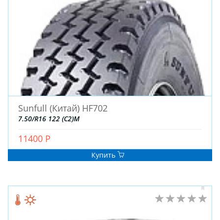
Blackhawk
Aplus (Китай)
General
Attar
OZKA
KENDA
BKT
Austone
ATLANDER
Турция
Wanda
BAREZ
OPALS
ACCELERA
Kavir Tire
ROADBUSTER
KINGBOSS
BLACK ARROW
GOODTRIP
Goform
R22
R21
R19
R17
R18
Sunfull (Китай) HF702
R20
R16
R15C
R15
R13
R14
7.50/R16 122 (C2)M
R12
R16C
R14C
R23
R13C
R12C
11400 Р
R17C
R17.5
R19.5
R508
R22.5
R26
Купить
R28
R16.5
R25
R9
R10
R24
R8
R533