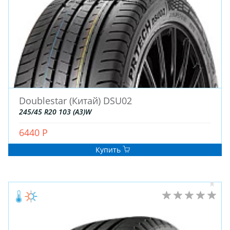
Blackhawk
Aplus (Китай)
General
Attar
OZKA
KENDA
BKT
Austone
ATLANDER
Турция
Wanda
BAREZ
OPALS
ACCELERA
Kavir Tire
ROADBUSTER
KINGBOSS
BLACK ARROW
GOODTRIP
Goform
R22
R21
R19
R17
R18
Doublestar (Китай) DSU02
R16
R15C
R15
R13
R14
R12
245/45 R20 103 (A3)W
R16C
R14C
R23
R13C
R12C
R17C
6440 Р
R17.5
R19.5
R508
R22.5
R26
R28
Купить
R16.5
R25
R9
R10
R24
R8
R533