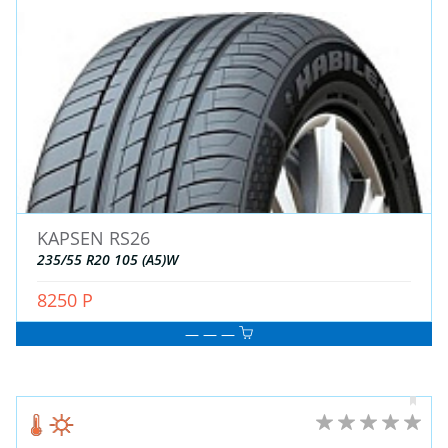
KAPSEN RS26
235/55 R20 105 (A5)W
8250 Р
— — —