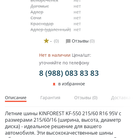
Белореченск
нет
Дагомыс
нет
Адлер
нет
Сочи
нет
Краснодар
нет
Адлер (удаленный)
нет
-
(0)
Отзывы
(0)
Нет в наличии
Цена/шт:
уточняйте по телефону
8 (988) 083 83 83
в избранное
Описание
Гарантия
Отзывы
(0)
Доставка и 
Летние шины KINFOREST KF-550 215/60 R16 95V с
размерами 215/60/16 (ширина, высота, диаметр
диска) - идеальное решение для вашего
автомобиля. Эти высококачественные шины