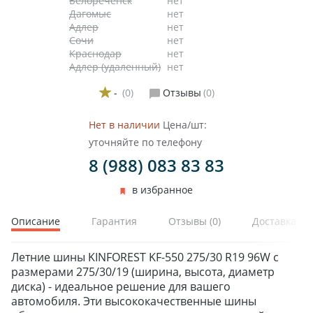
Белореченск
нет
Дагомыс
нет
Адлер
нет
Сочи
нет
Краснодар
нет
Адлер (удаленный)
нет
-
(0)
Отзывы
(0)
Нет в наличии
Цена/шт:
уточняйте по телефону
8 (988) 083 83 83
в избранное
Описание
Гарантия
Отзывы
(0)
Доставка и 
Летние шины KINFOREST KF-550 275/30 R19 96W с
размерами 275/30/19 (ширина, высота, диаметр
диска) - идеальное решение для вашего
автомобиля. Эти высококачественные шины