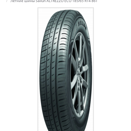
Летние шины Sailun ALTREZZO ECO 185/65 R14 86T