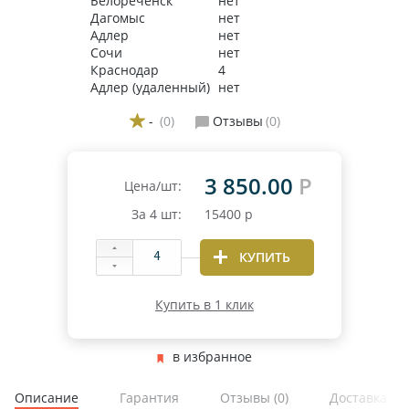
Белореченск
нет
Дагомыс
нет
Адлер
нет
Сочи
нет
Краснодар
4
Адлер (удаленный)
нет
-
(0)
Отзывы
(0)
3 850.00
Р
Цена/шт:
За
4
шт:
15400
р
КУПИТЬ
Купить в 1 клик
в избранное
Описание
Гарантия
Отзывы
(0)
Доставка и 