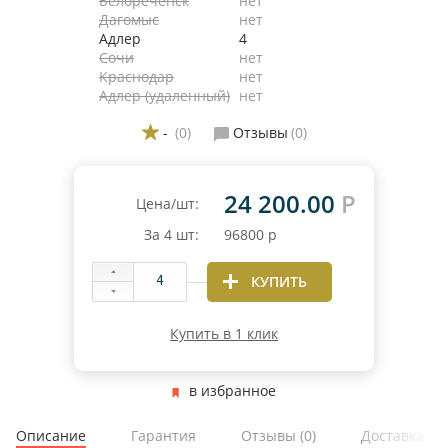
Белореченск
нет
Дагомыс
нет
Адлер
4
Сочи
нет
Краснодар
нет
Адлер (удаленный)
нет
-
(0)
Отзывы
(0)
24 200.00
Р
Цена/шт:
За
4
шт:
96800
р
КУПИТЬ
Купить в 1 клик
в избранное
Описание
Гарантия
Отзывы
(0)
Доставка и 