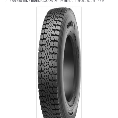
Всесезонные шины GOODRIDE Praktik D2 11/FULL R22.5 148M