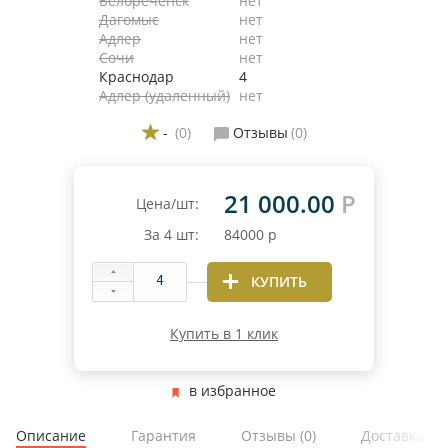
Белореченск
нет
Дагомыс
нет
Адлер
нет
Сочи
нет
Краснодар
4
Адлер (удаленный)
нет
-
(0)
Отзывы
(0)
21 000.00
Р
Цена/шт:
За
4
шт:
84000
р
КУПИТЬ
Купить в 1 клик
в избранное
Описание
Гарантия
Отзывы
(0)
Доставка и 