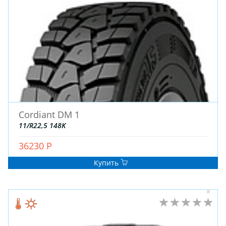
ЗИМНИЕ
Cordiant DM 1
ЛЕТНИЕ
11/R22,5 148K
ВСЕСЕЗОННЫЕ
36230 Р
ДЛЯ ГРУЗОВЫХ АВТО
ДЛЯ СПЕЦТЕХНИКИ
Купить
ЛИТЫЕ
ШТАМПОВАНЫЕ
ДЛЯ ГРУЗОВЫХ АВТО