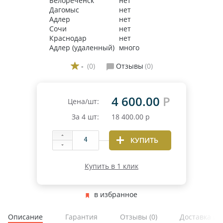
Белореченск
нет
Дагомыс
нет
Адлер
нет
Сочи
нет
Краснодар
нет
Адлер (удаленный)
много
-
(0)
Отзывы
(0)
4 600.00
Р
Цена/шт:
За
4
шт:
18 400.00
р
КУПИТЬ
Купить в 1 клик
в избранное
Описание
Гарантия
Отзывы
(0)
Доставка и 