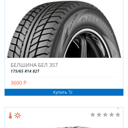
ЗИМНИЕ
БЕЛШИНА БЕЛ 357
ЛЕТНИЕ
175/65 R14 82T
ВСЕСЕЗОННЫЕ
3600 Р
ДЛЯ ГРУЗОВЫХ АВТО
ДЛЯ СПЕЦТЕХНИКИ
Купить
ЛИТЫЕ
ШТАМПОВАНЫЕ
ДЛЯ ГРУЗОВЫХ АВТО