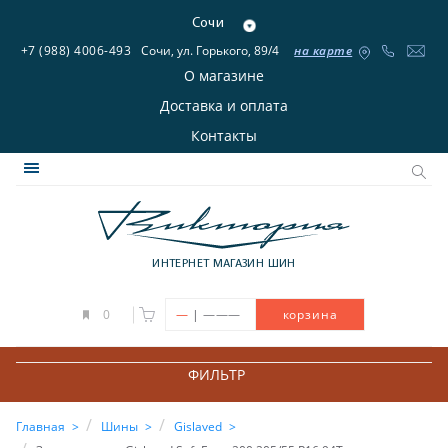
Сочи
+7 (988) 4006-493
Сочи, ул. Горького, 89/4
на карте
О магазине
Доставка и оплата
Контакты
ИНТЕРНЕТ МАГАЗИН ШИН
|
0
—
———
корзина
ФИЛЬТР
Главная
Шины
Gislaved