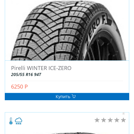
ЗИМНИЕ
Pirelli WINTER ICE-ZERO
ЛЕТНИЕ
205/55 R16 94T
ВСЕСЕЗОННЫЕ
6250 Р
ДЛЯ ГРУЗОВЫХ АВТО
ДЛЯ СПЕЦТЕХНИКИ
Купить
ЛИТЫЕ
ШТАМПОВАНЫЕ
ДЛЯ ГРУЗОВЫХ АВТО