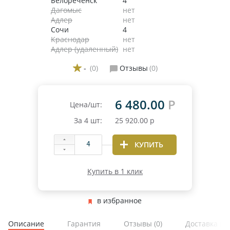
Белореченск
4
Дагомыс
нет
Адлер
нет
Сочи
4
Краснодар
нет
Адлер (удаленный)
нет
-
(0)
Отзывы
(0)
6 480.00
Р
Цена/шт:
За
4
шт:
25 920.00
р
КУПИТЬ
Купить в 1 клик
в избранное
Описание
Гарантия
Отзывы
(0)
Доставка и 