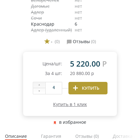
Белореченск
нет
Дагомыс
нет
Адлер
нет
Сочи
нет
Краснодар
6
Адлер (удаленный)
нет
-
(0)
Отзывы
(0)
5 220.00
Р
Цена/шт:
За
4
шт:
20 880.00
р
КУПИТЬ
Купить в 1 клик
в избранное
Описание
Гарантия
Отзывы
(0)
Доставка и 