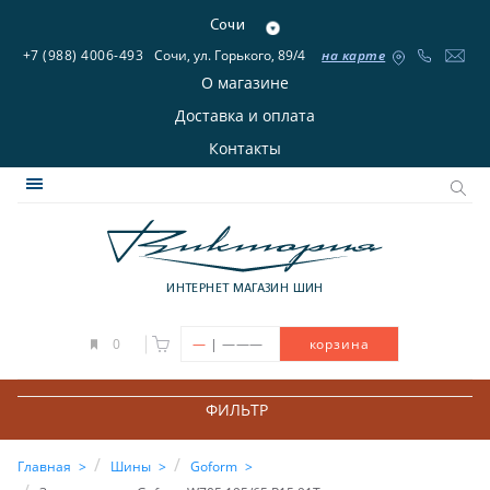
Сочи
+7 (988) 4006-493
Сочи, ул. Горького, 89/4
на карте
О магазине
Доставка и оплата
Контакты
ИНТЕРНЕТ МАГАЗИН ШИН
|
0
—
———
корзина
ФИЛЬТР
Главная
Шины
Goform