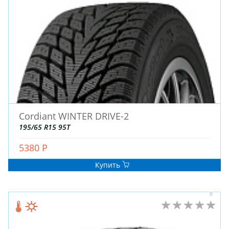
ЗИМНИЕ
Cordiant WINTER DRIVE-2
ЛЕТНИЕ
195/65 R15 95T
ВСЕСЕЗОННЫЕ
5380 Р
ДЛЯ ГРУЗОВЫХ АВТО
ДЛЯ СПЕЦТЕХНИКИ
Купить
ЛИТЫЕ
ШТАМПОВАНЫЕ
ДЛЯ ГРУЗОВЫХ АВТО