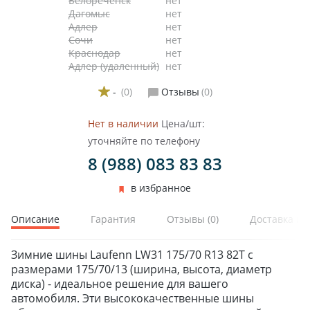
Белореченск
нет
Дагомыс
нет
Адлер
нет
Сочи
нет
Краснодар
нет
Адлер (удаленный)
нет
-
(0)
Отзывы
(0)
Нет в наличии
Цена/шт:
уточняйте по телефону
8 (988) 083 83 83
в избранное
Описание
Гарантия
Отзывы
(0)
Доставка и 
Зимние шины Laufenn LW31 175/70 R13 82T с
размерами 175/70/13 (ширина, высота, диаметр
диска) - идеальное решение для вашего
автомобиля. Эти высококачественные шины