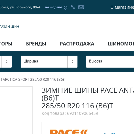
О магазин
Сочи, ул. Горького, 89/4
на карте
АГАЗИН ШИН
ТОРЫ
БРЕНДЫ
РАСПРОДАЖА
ШИНОМО
Ширина
Высота
ARCTICA SPORT 285/50 R20 116 (B6)T
ЗИМНИЕ ШИНЫ PACE ANTAR
(B6)T
285/50 R20 116 (B6)T
Код товара: 6921109066459