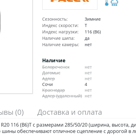
Сезонность:
Зимние
Индекс скорости:
T
Индекс нагрузки:
116 (B6)
Наличие шипа:
да
Наличие камеры:
нет
Наличие
Белореченск
нет
Дагомыс
нет
Адлер
нет
Сочи
4
Краснодар
нет
Адлер (удаленный)
нет
зывы
(0)
Доставка и оплата
20 116 (B6)T с размерами 285/50/20 (ширина, высота, д
 шины обеспечивают отличное сцепление с дорогой в л