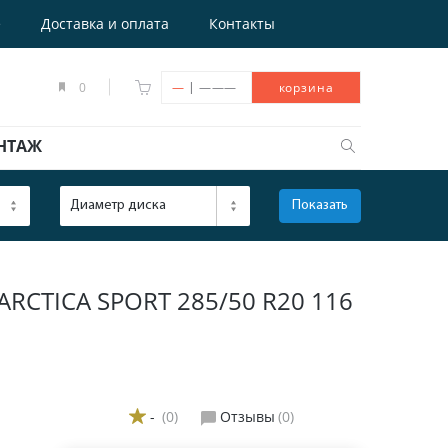
е
Доставка и оплата
Контакты
|
0
—
———
корзина
НТАЖ
Диаметр диска
Показать
ОТКРЫТЬ
CTICA SPORT 285/50 R20 116
-
(0)
Отзывы
(0)