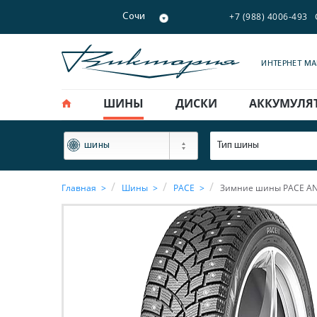
+7 (988) 4006-493
Сочи
ИНТЕРНЕТ М
ШИНЫ
ДИСКИ
АККУМУЛЯ
ФИЛЬТР
Тип шины
шины
Главная
Шины
PACE
Зимние шины PACE ANT