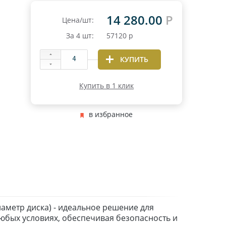
14 280.00
Р
Цена/шт:
За
4
шт:
57120
р
КУПИТЬ
Купить в 1 клик
в избранное
иаметр диска) - идеальное решение для
юбых условиях, обеспечивая безопасность и