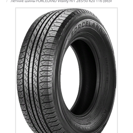
Летние шины FORCELAND Vitality H/T 285/50 R20 116 (B6)V