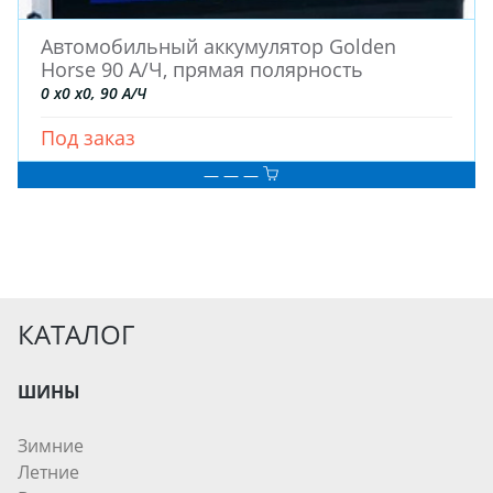
ДЛЯ ГРУЗОВЫХ АВТО
ДЛЯ СПЕЦТЕХНИКИ
Автомобильный аккумулятор Golden
Horse 90 А/Ч, прямая полярность
0 x0 x0, 90 А/Ч
ЛИТЫЕ
Под заказ
ШТАМПОВАНЫЕ
ДЛЯ ГРУЗОВЫХ АВТО
— — —
ДЛЯ ГРУЗОВЫХ АВТО
ДЛЯ ЛЕГКОВЫХ АВТО
КАТАЛОГ
ШИНЫ
ДИСКИ
ШИНЫ
АККУМУЛЯТОРЫ
Зимние
Летние