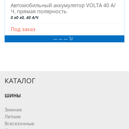
Автомобильный аккумулятор VOLTA 40 А/
ДЛЯ СПЕЦТЕХНИКИ
Ч, прямая полярность
0 x0 x0, 40 А/Ч
ЛИТЫЕ
Под заказ
ШТАМПОВАНЫЕ
— — —
ДЛЯ ГРУЗОВЫХ АВТО
ДЛЯ ГРУЗОВЫХ АВТО
ДЛЯ ЛЕГКОВЫХ АВТО
КАТАЛОГ
ШИНЫ
ШИНЫ
ДИСКИ
АККУМУЛЯТОРЫ
Зимние
Летние
Всесезонные