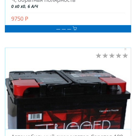
0 x0 x0, 6 А/Ч
9750 Р
— — —