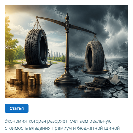
ЛЕТНИЕ
ВСЕСЕЗОННЫЕ
ДЛЯ ГРУЗОВЫХ АВТО
ДЛЯ СПЕЦТЕХНИКИ
ЛИТЫЕ
ШТАМПОВАНЫЕ
ДЛЯ ГРУЗОВЫХ АВТО
ДЛЯ ГРУЗОВЫХ АВТО
ДЛЯ ЛЕГКОВЫХ АВТО
Статья
ШИНЫ
Экономия, которая разоряет: считаем реальную
ДИСКИ
стоимость владения премиум и бюджетной шиной
АККУМУЛЯТОРЫ